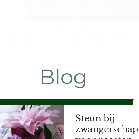
Esmé Schouten
Coaching
Wandelcoaching
Over mij
Blog
Media & Li
Blog
Steun bij
zwangerschapsv