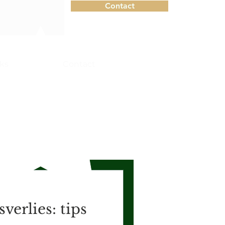
Contact
nks
Gratis
Contact
erlies: tips